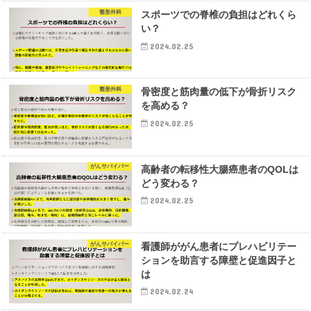
整形外科
スポーツでの脊椎の負担はどれくら
い？
2024.02.25
整形外科
骨密度と筋肉量の低下が骨折リスク
を高める？
2024.02.25
がんサバイバー
高齢者の転移性大腸癌患者のQOLは
どう変わる？
2024.02.25
がんサバイバー
看護師ががん患者にプレハビリテー
ションを助言する障壁と促進因子と
は
2024.02.24