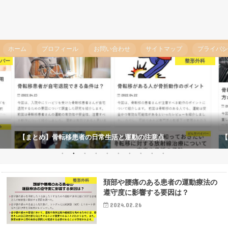
ホーム
プロフィール
お問い合わせ
サイトマップ
プライバ
イバー
整形外科
【まとめ】骨転移患者の日常生活と運動の注意点
【
整形外科
頚部や腰痛のある患者の運動療法の
遵守度に影響する要因は？
2024.02.26