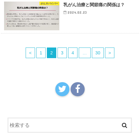
がんサバイバー
乳がん治療と関節痛の関係は？
2024.02.23
<
1
2
3
4
…
30
>