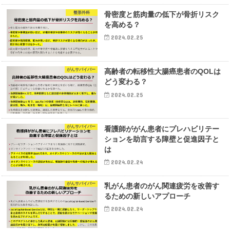
整形外科
骨密度と筋肉量の低下が骨折リスク
を高める？
2024.02.25
がんサバイバー
高齢者の転移性大腸癌患者のQOLは
どう変わる？
2024.02.25
がんサバイバー
看護師ががん患者にプレハビリテー
ションを助言する障壁と促進因子と
は
2024.02.24
がんサバイバー
乳がん患者のがん関連疲労を改善す
るための新しいアプローチ
2024.02.24