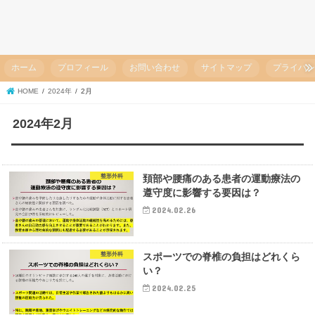
ホーム
プロフィール
お問い合わせ
サイトマップ
プライバ
HOME
2024年
2月
2024年2月
整形外科
頚部や腰痛のある患者の運動療法の
遵守度に影響する要因は？
2024.02.26
整形外科
スポーツでの脊椎の負担はどれくら
い？
2024.02.25