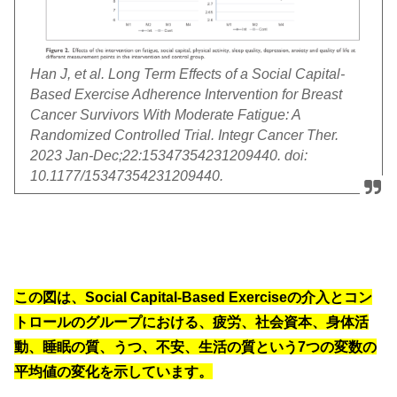
Han J, et al. Long Term Effects of a Social Capital-
Based Exercise Adherence Intervention for Breast
Cancer Survivors With Moderate Fatigue: A
Randomized Controlled Trial. Integr Cancer Ther.
2023 Jan-Dec;22:15347354231209440. doi:
10.1177/15347354231209440.
この図は、Social Capital-Based Exerciseの介入とコン
トロールのグループにおける、疲労、社会資本、身体活
動、睡眠の質、うつ、不安、生活の質という7つの変数の
平均値の変化を示しています。