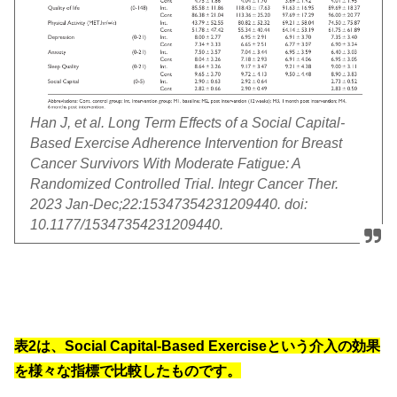
Han J, et al. Long Term Effects of a Social Capital-
Based Exercise Adherence Intervention for Breast
Cancer Survivors With Moderate Fatigue: A
Randomized Controlled Trial. Integr Cancer Ther.
2023 Jan-Dec;22:15347354231209440. doi:
10.1177/15347354231209440.
表2は、Social Capital-Based Exerciseという介入の効果
を様々な指標で比較したものです。