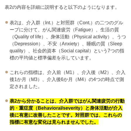
表2の内容を詳細に説明すると以下のようになります。
表2は、介入群（Int.）と対照群（Cont.）の二つのグル
ープに分けて、がん関連疲労（Fatigue）、生活の質
（Quality of life）、身体活動（Physical activity）、うつ
（Depression）、不安（Anxiety）、睡眠の質（Sleep
quality）、社会的資本（Social capital）という7つの指
標の平均値と標準偏差を示しています。
これらの指標は、介入前（M1）、介入後（M2）、介入
後1か月（M3）、介入後6か月（M4）の4つの時点で測
定されました。
表2から分かることは、介入群ではがん関連疲労の行動
的・重症度（Behavioral/severity）と身体活動が介入
後に有意に改善したことです。対照群では、これらの
指標に有意な変化は見られませんでした。