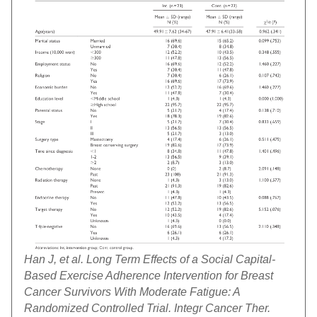
Han J, et al. Long Term Effects of a Social Capital-
Based Exercise Adherence Intervention for Breast
Cancer Survivors With Moderate Fatigue: A
Randomized Controlled Trial. Integr Cancer Ther.