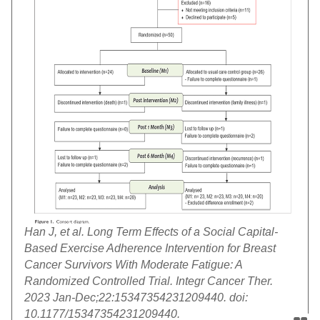
Han J, et al. Long Term Effects of a Social Capital-
Based Exercise Adherence Intervention for Breast
Cancer Survivors With Moderate Fatigue: A
Randomized Controlled Trial. Integr Cancer Ther.
2023 Jan-Dec;22:15347354231209440. doi:
10.1177/15347354231209440.