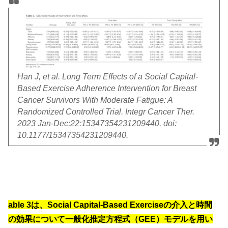
Han J, et al. Long Term Effects of a Social Capital-
Based Exercise Adherence Intervention for Breast
Cancer Survivors With Moderate Fatigue: A
Randomized Controlled Trial. Integr Cancer Ther.
2023 Jan-Dec;22:15347354231209440. doi:
10.1177/15347354231209440.
able 3は、Social Capital-Based Exerciseの介入と時間
の効果について一般化推定方程式（GEE）モデルを用い