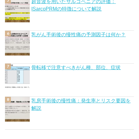
超音波を用いたサルコペニアの評価：
ISarcoPRMの特徴について解説
乳がん手術後の慢性痛の予測因子は何か？
骨転移で注意すべきがん種、部位、症状
乳房手術後の慢性痛：発生率とリスク要因を
解説