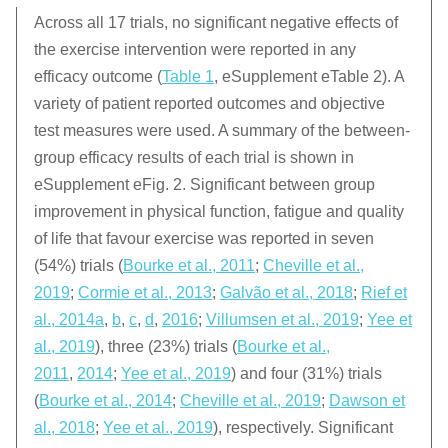
Across all 17 trials, no significant negative effects of
the exercise intervention were reported in any
efficacy outcome (
Table 1
, eSupplement eTable 2). A
variety of patient reported outcomes and objective
test measures were used. A summary of the between-
group efficacy results of each trial is shown in
eSupplement eFig. 2. Significant between group
improvement in physical function, fatigue and quality
of life that favour exercise was reported in seven
(54%) trials (
Bourke et al., 2011
;
Cheville et al.,
2019
;
Cormie et al., 2013
;
Galvão et al., 2018
;
Rief et
al., 2014a
,
b
,
c
,
d
,
2016
;
Villumsen et al., 2019
;
Yee et
al., 2019
), three (23%) trials (
Bourke et al.,
2011
,
2014
;
Yee et al., 2019
) and four (31%) trials
(
Bourke et al., 2014
;
Cheville et al., 2019
;
Dawson et
al., 2018
;
Yee et al., 2019
), respectively. Significant