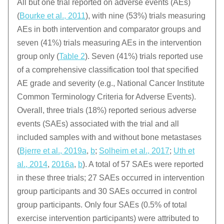
All but one trial reported on adverse events (AEs)
(
Bourke et al., 2011
), with nine (53%) trials measuring
AEs in both intervention and comparator groups and
seven (41%) trials measuring AEs in the intervention
group only (
Table 2
). Seven (41%) trials reported use
of a comprehensive classification tool that specified
AE grade and severity (e.g., National Cancer Institute
Common Terminology Criteria for Adverse Events).
Overall, three trials (18%) reported serious adverse
events (SAEs) associated with the trial and all
included samples with and without bone metastases
(
Bjerre et al., 2019a
,
b
;
Solheim et al., 2017
;
Uth et
al., 2014
,
2016a
,
b
). A total of 57 SAEs were reported
in these three trials; 27 SAEs occurred in intervention
group participants and 30 SAEs occurred in control
group participants. Only four SAEs (0.5% of total
exercise intervention participants) were attributed to