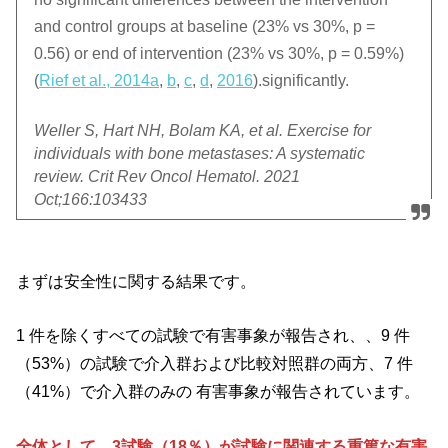
and control groups at baseline (23% vs 30%, p =
0.56) or end of intervention (23% vs 30%, p = 0.59%)
(
Rief et al., 2014a
,
b
,
c
,
d
,
2016
).significantly.
Weller S, Hart NH, Bolam KA, et al. Exercise for
individuals with bone metastases: A systematic
review. Crit Rev Oncol Hematol. 2021
Oct;166:103433
まずは安全性に関する結果です。
1 件を除くすべての試験で有害事象が報告され、、9 件
（53%）の試験で介入群および比較対照群の両方、7 件
（41%）で介入群のみの 有害事象が報告されています。
全体として、3試験（18％）が試験に関連する重篤な有害