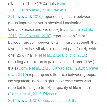
eTable 2). Three (75%) trials (
Cormie et al.,
2013
;
Galvão et al., 2018
;
Rief et al.,
2014a
,
b
,
c
,
d
,
2016
) reported significant between-
group improvements in physical functioning that
favour exercise and two (50%) trials (
Cormie et al.,
2013
;
Galvão et al., 2018
) reported significant
between-group improvements in muscle strength that
favour exercise. All trials measured pain (n = 4), with
one (25%) trial (
Rief et al., 2014a
,
b
,
c
,
d
,
2016
)
reporting a reduction in pain levels and three (75%)
trials (
Cormie et al., 2013
;
Galvão et al., 2018
;
Sprave
et al., 2019
) reporting no difference between groups.
No significant between group exercise effect was
reported for fatigue (n = 4) or quality of life (n = 3)
(
Cormie et al., 2013
;
Rief et al.,
2014a
,
b
,
c
,
d
2016
;
Sprave et al., 2019
).