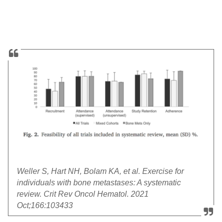
Weller S, Hart NH, Bolam KA, et al. Exercise for
individuals with bone metastases: A systematic
review. Crit Rev Oncol Hematol. 2021
Oct;166:103433