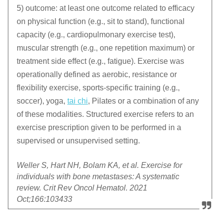
5) outcome: at least one outcome related to efficacy
on physical function (e.g., sit to stand), functional
capacity (e.g., cardiopulmonary exercise test),
muscular strength (e.g., one repetition maximum) or
treatment side effect (e.g., fatigue). Exercise was
operationally defined as aerobic, resistance or
flexibility exercise, sports-specific training (e.g.,
soccer), yoga,
tai chi
, Pilates or a combination of any
of these modalities. Structured exercise refers to an
exercise prescription given to be performed in a
supervised or unsupervised setting.
Weller S, Hart NH, Bolam KA, et al. Exercise for
individuals with bone metastases: A systematic
review. Crit Rev Oncol Hematol. 2021
Oct;166:103433