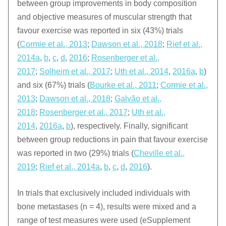
between group improvements in body composition
and objective measures of muscular strength that
favour exercise was reported in six (43%) trials
(
Cormie et al., 2013
;
Dawson et al., 2018
;
Rief et al.,
2014a
,
b
,
c
,
d
,
2016
;
Rosenberger et al.,
2017
;
Solheim et al., 2017
;
Uth et al., 2014
,
2016a
,
b
)
and six (67%) trials (
Bourke et al., 2011
;
Cormie et al.,
2013
;
Dawson et al., 2018
;
Galvão et al.,
2018
;
Rosenberger et al., 2017
;
Uth et al.,
2014
,
2016a
,
b
), respectively. Finally, significant
between group reductions in pain that favour exercise
was reported in two (29%) trials (
Cheville et al.,
2019
;
Rief et al., 2014a
,
b
,
c
,
d
,
2016
).
In trials that exclusively included individuals with
bone metastases (n = 4), results were mixed and a
range of test measures were used (eSupplement