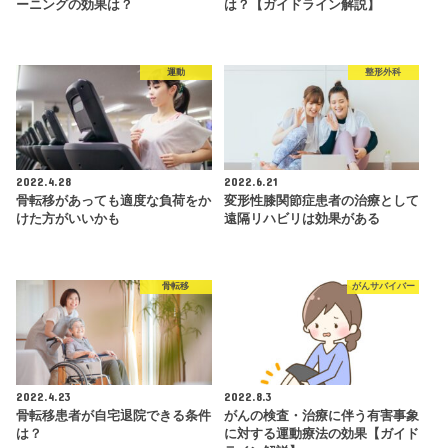
ーニングの効果は？
は？【ガイドライン解説】
運動
整形外科
2022.4.28
2022.6.21
骨転移があっても適度な負荷をか
変形性膝関節症患者の治療として
けた方がいいかも
遠隔リハビリは効果がある
骨転移
がんサバイバー
2022.4.23
2022.8.3
骨転移患者が自宅退院できる条件
がんの検査・治療に伴う有害事象
は？
に対する運動療法の効果【ガイド