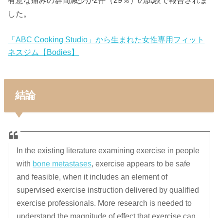
有意な痛みの群間減少が2件（29％）の試験で報告されま
した。
「ABC Cooking Studio」から生まれた女性専用フィット
ネスジム【Bodies】
結論
In the existing literature examining exercise in people
with
bone metastases
, exercise appears to be safe
and feasible, when it includes an element of
supervised exercise instruction delivered by qualified
exercise professionals. More research is needed to
understand the magnitude of effect that exercise can