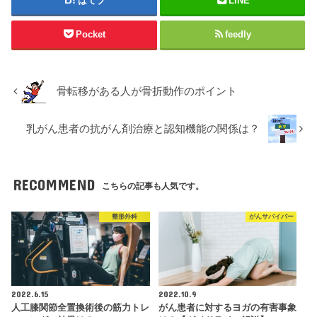
はてブ
LINE
Pocket
feedly
骨転移がある人が骨折動作のポイント
乳がん患者の抗がん剤治療と認知機能の関係は？
RECOMMEND
こちらの記事も人気です。
整形外科
がんサバイバー
2022.6.15
2022.10.9
人工膝関節全置換術後の筋力トレ
がん患者に対するヨガの有害事象