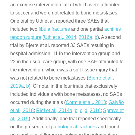
an exercise intervention, all of which were attributed
to soccer and were not related to bone metastases.
One trial by Uth et al. reported three SAEs that
included two
fibula fractures
and one partial
achilles
tendon rupture
(
Uth et al., 2014
,
2016a
,
b
). A second
trial by Bjerre et al. reported 33 SAEs resulting in
hospital admission, 11 in the intervention group and
22 in the usual care group, with one SAE attributed to
the intervention, which was a soft-tissue injury that
was not related to bone metastases (
Bjerre et al.,
2019a
,
b
). Of note, in the four trials that exclusively
included individuals with bone metastases, no SAEs
occurred during the trials (
Cormie et al., 2013
;
Galvão
et al., 2018
;
Rief et al., 2014a
,
b
,
c
,
d
,
2016
;
Sprave et
al., 2019
). Additionally, one trial reported specifically
on the presence of
pathological fractures
and found
no significant differences between the intervention