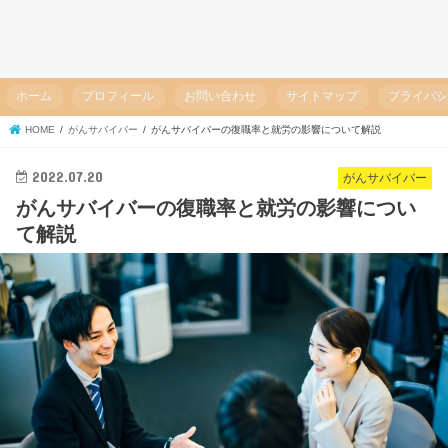
ホーム
プロフィール
お問い合わせ
サイトマップ
プライバ
HOME
がんサバイバー
がんサバイバーの復職率と就労の影響について解説
2022.07.20
がんサバイバー
がんサバイバーの復職率と就労の影響につい
て解説