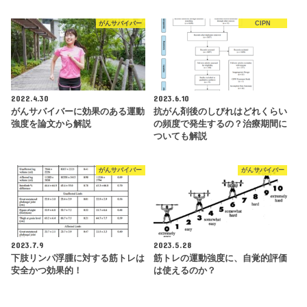
がんサバイバー
CIPN
2022.4.30
2023.6.10
がんサバイバーに効果のある運動
抗がん剤後のしびれはどれくらい
強度を論文から解説
の頻度で発生するの？治療期間に
ついても解説
がんサバイバー
がんサバイバー
2023.7.9
2023.5.28
下肢リンパ浮腫に対する筋トレは
筋トレの運動強度に、自覚的評価
安全かつ効果的！
は使えるのか？