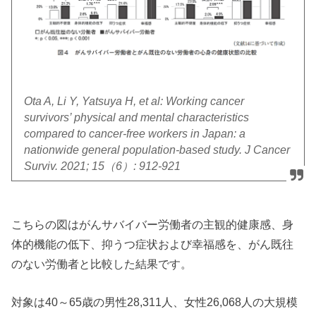
Ota A, Li Y, Yatsuya H, et al: Working cancer
survivors’ physical and mental characteristics
compared to cancer-free workers in Japan: a
nationwide general population-based study. J Cancer
Surviv. 2021; 15（6）: 912-921
こちらの図はがんサバイバー労働者の主観的健康感、身
体的機能の低下、抑うつ症状および幸福感を、がん既往
のない労働者と比較した結果です。
対象は40～65歳の男性28,311人、女性26,068人の大規模