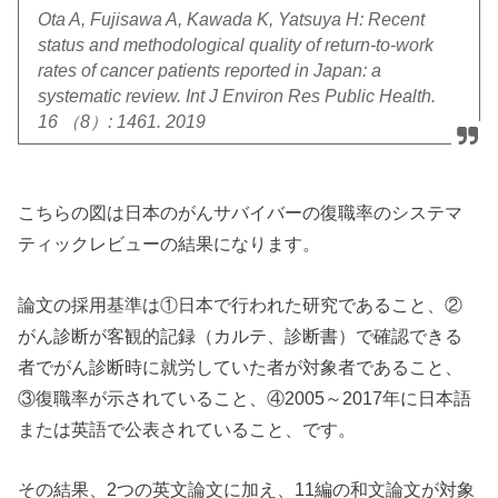
Ota A, Fujisawa A, Kawada K, Yatsuya H: Recent
status and methodological quality of return-to-work
rates of cancer patients reported in Japan: a
systematic review. Int J Environ Res Public Health.
16 （8）: 1461. 2019
こちらの図は日本のがんサバイバーの復職率のシステマ
ティックレビューの結果になります。
論文の採用基準は①日本で行われた研究であること、②
がん診断が客観的記録（カルテ、診断書）で確認できる
者でがん診断時に就労していた者が対象者であること、
③復職率が示されていること、④2005～2017年に日本語
または英語で公表されていること、です。
その結果、2つの英文論文に加え、11編の和文論文が対象