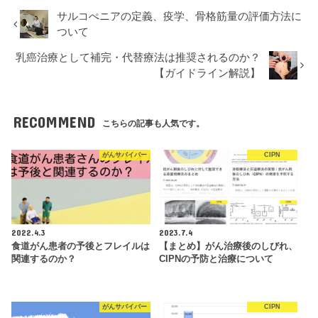
サルコぺニアの定義、疫学、骨格筋量の評価方法に
ついて
乳癌治療として補完・代替療法は推奨されるのか？
【ガイドライン解説】
RECOMMEND
こちらの記事も人気です。
がんサバイバー
CIPN
2022.4.3
2023.7.4
食道がん患者の予後とフレイルは
【まとめ】がん治療後のしびれ、
関連するのか？
CIPNの予防と治療について
がんサバイバー
CIPN