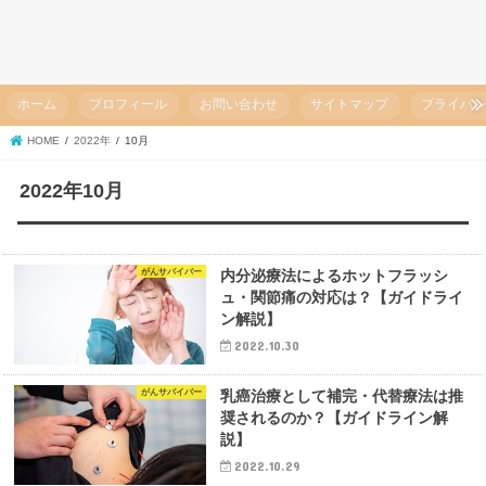
ホーム
プロフィール
お問い合わせ
サイトマップ
プライバ
HOME
2022年
10月
2022年10月
がんサバイバー
内分泌療法によるホットフラッシ
ュ・関節痛の対応は？【ガイドライ
ン解説】
2022.10.30
がんサバイバー
乳癌治療として補完・代替療法は推
奨されるのか？【ガイドライン解
説】
2022.10.29