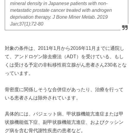
mineral density in Japanese patients with non-
metastatic prostate cancer treated with androgen
deprivation therapy. J Bone Miner Metab. 2019
Jan;37(1):72-80
対象の条件は、2011年1月から2016年11月までに通院し
て、アンドロゲン除去療法（ADT）を受けている、もし
くは受ける予定の非転移性前立腺がん患者さん230名とな
っています。
骨密度に関係しそうな合併症があったり、治療を行って
いる患者さんは除外されています。
具体的には、パジェット病、甲状腺機能亢進症または甲
状腺機能低下症、副甲状腺機能亢進症、およびクッシン
グ病を含む骨代謝性疾患の患者など。