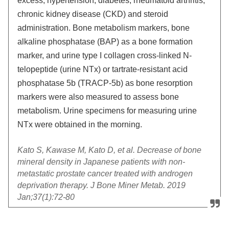
excess, hypertension, diabetes, rheumatoid arthritis,
chronic kidney disease (CKD) and steroid
administration. Bone metabolism markers, bone
alkaline phosphatase (BAP) as a bone formation
marker, and urine type I collagen cross-linked N-
telopeptide (urine NTx) or tartrate-resistant acid
phosphatase 5b (TRACP-5b) as bone resorption
markers were also measured to assess bone
metabolism. Urine specimens for measuring urine
NTx were obtained in the morning.
Kato S, Kawase M, Kato D, et al. Decrease of bone
mineral density in Japanese patients with non-
metastatic prostate cancer treated with androgen
deprivation therapy. J Bone Miner Metab. 2019
Jan;37(1):72-80