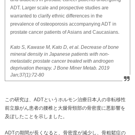
ADT. Larger scale and prospective studies are
warranted to clarify ethnic differences in the
prevalence of osteoporosis accompanying ADT in
prostate cancer patients of Asians and Caucasians.
Kato S, Kawase M, Kato D, et al. Decrease of bone
mineral density in Japanese patients with non-
metastatic prostate cancer treated with androgen
deprivation therapy. J Bone Miner Metab. 2019
Jan;37(1):72-80
この研究は、ADTというホルモン治療日本人の非転移性
前立腺がん患者の腰椎と大腿骨頸部の骨密度に悪影響を
及ぼしたことを示しました。
ADTの期間が長くなると、骨密度が減少し、骨粗鬆症の