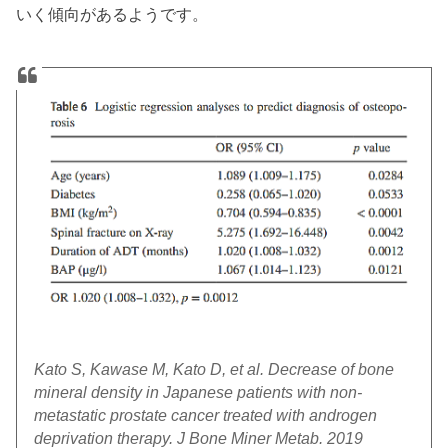
いく傾向があるようです。
Kato S, Kawase M, Kato D, et al. Decrease of bone
mineral density in Japanese patients with non-
metastatic prostate cancer treated with androgen
deprivation therapy. J Bone Miner Metab. 2019