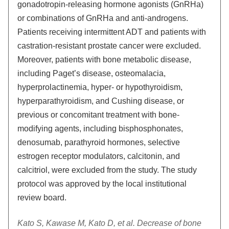
gonadotropin-releasing hormone agonists (GnRHa)
or combinations of GnRHa and anti-androgens.
Patients receiving intermittent ADT and patients with
castration-resistant prostate cancer were excluded.
Moreover, patients with bone metabolic disease,
including Paget’s disease, osteomalacia,
hyperprolactinemia, hyper- or hypothyroidism,
hyperparathyroidism, and Cushing disease, or
previous or concomitant treatment with bone-
modifying agents, including bisphosphonates,
denosumab, parathyroid hormones, selective
estrogen receptor modulators, calcitonin, and
calcitriol, were excluded from the study. The study
protocol was approved by the local institutional
review board.
Kato S, Kawase M, Kato D, et al. Decrease of bone