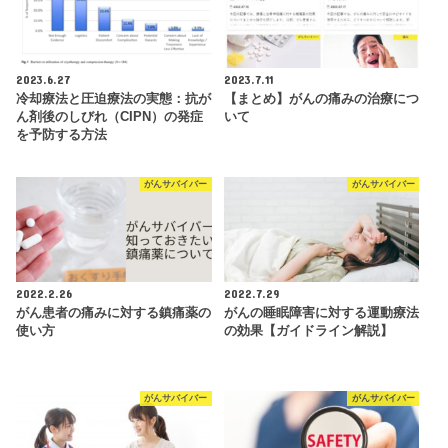
2023.6.27
2023.7.11
冷却療法と圧迫療法の実態：抗が
【まとめ】がんの痛みの治療につ
ん剤後のしびれ（CIPN）の発症
いて
を予防する方法
がんサバイバー
がんサバイバー
2022.2.26
2022.7.29
がん患者の痛みに対する鎮痛薬の
がんの睡眠障害に対する運動療法
使い方
の効果【ガイドライン解説】
がんサバイバー
がんサバイバー