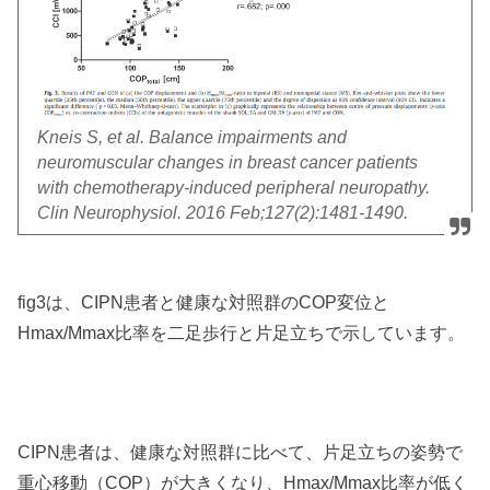
Kneis S, et al. Balance impairments and
neuromuscular changes in breast cancer patients
with chemotherapy-induced peripheral neuropathy.
Clin Neurophysiol. 2016 Feb;127(2):1481-1490.
fig3は、CIPN患者と健康な対照群のCOP変位と
Hmax/Mmax比率を二足歩行と片足立ちで示しています。
CIPN患者は、健康な対照群に比べて、片足立ちの姿勢で
重心移動（COP）が大きくなり、Hmax/Mmax比率が低く