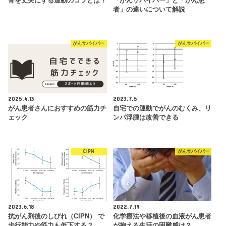
骨を丈夫にする運動のコツとは？
「がんサバイバー」と「がん患
者」の違いについて解説
がんサバイバー
がんサバイバー
2025.4.13
2023.7.5
がん患者さんにおすすめの筋力チ
自宅での運動でがんのむくみ、リ
ェック
ンパ浮腫は改善できる
CIPN
がんサバイバー
2023.6.18
2022.7.19
抗がん剤後のしびれ（CIPN） で
化学療法や移植後の血液がん患者
歩行能力や筋力も低下する？
が抱える生活の困難感は？