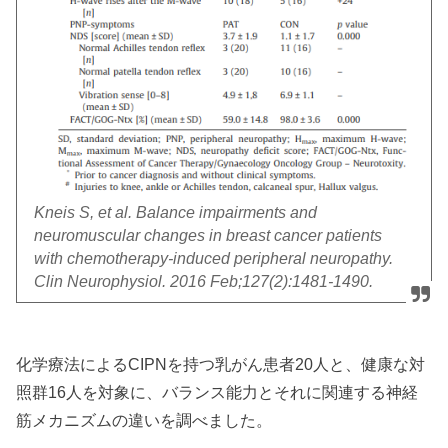
Kneis S, et al. Balance impairments and
neuromuscular changes in breast cancer patients
with chemotherapy-induced peripheral neuropathy.
Clin Neurophysiol. 2016 Feb;127(2):1481-1490.
化学療法によるCIPNを持つ乳がん患者20人と、健康な対
照群16人を対象に、バランス能力とそれに関連する神経
筋メカニズムの違いを調べました。