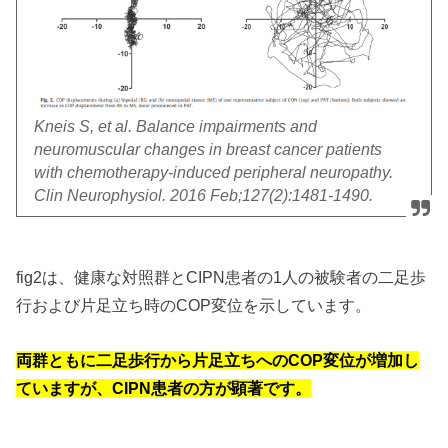
Kneis S, et al. Balance impairments and
neuromuscular changes in breast cancer patients
with chemotherapy-induced peripheral neuropathy.
Clin Neurophysiol. 2016 Feb;127(2):1481-1490.
fig2は、健康な対照群とCIPN患者の1人の被験者の二足歩
行および片足立ち時のCOP変位を示しています。
両群ともに二足歩行から片足立ちへのCOP変位が増加し
ていますが、CIPN患者の方が顕著です。