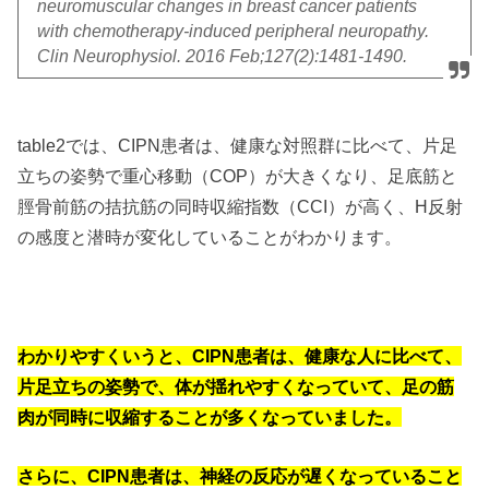
neuromuscular changes in breast cancer patients
with chemotherapy-induced peripheral neuropathy.
Clin Neurophysiol. 2016 Feb;127(2):1481-1490.
table2では、CIPN患者は、健康な対照群に比べて、片足
立ちの姿勢で重心移動（COP）が大きくなり、足底筋と
脛骨前筋の拮抗筋の同時収縮指数（CCI）が高く、H反射
の感度と潜時が変化していることがわかります。
わかりやすくいうと、CIPN患者は、健康な人に比べて、
片足立ちの姿勢で、体が揺れやすくなっていて、足の筋
肉が同時に収縮することが多くなっていました。
さらに、CIPN患者は、神経の反応が遅くなっていること