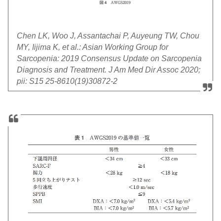
Chen LK, Woo J, Assantachai P, Auyeung TW, Chou
MY, Iijima K, et al.: Asian Working Group for
Sarcopenia: 2019 Consensus Update on Sarcopenia
Diagnosis and Treatment. J Am Med Dir Assoc 2020;
pii: S15 25-8610(19)30872-2