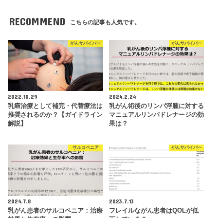
RECOMMEND
こちらの記事も人気です。
がんサバイバー
がんサバイバー
2022.10.29
2024.2.24
乳癌治療として補完・代替療法は
乳がん術後のリンパ浮腫に対する
推奨されるのか？【ガイドライン
マニュアルリンパドレナージの効
解説】
果は？
サルコペニア
がんサバイバー
2024.7.8
2023.7.13
乳がん患者のサルコペニア：治療
フレイルながん患者はQOLが低