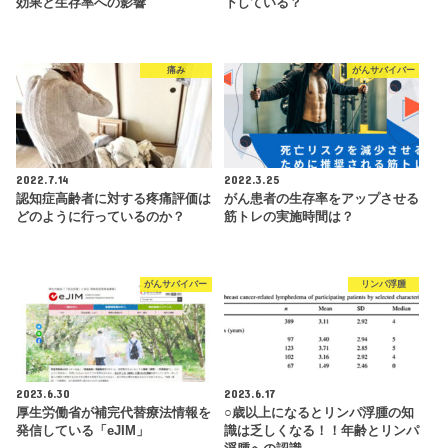
効果と生存率への影響
下している？
痛み
がんサバイバー
2022.7.14
2022.3.25
認知症高齢者に対する疼痛評価は
がん患者の生存率をアップさせる
どのように行っているのか？
筋トレの実施時間は？
がんサバイバー
リンパ浮腫
2023.6.30
2023.6.17
厚生労働省が補完代替療法情報を
○歳以上になるとリンパ浮腫の知
発信している「eJIM」
識は乏しくなる！！年齢とリンパ