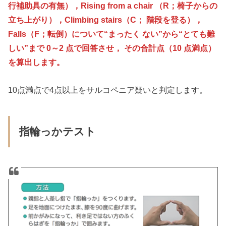
行補助具の有無），Rising from a chair （R；椅子からの
立ち上がり），Climbing stairs（C； 階段を登る），
Falls（F；転倒）について“まったく ない”から“とても難
しい”まで 0～2 点で回答させ， その合計点（10 点満点）
を算出します。
10点満点で4点以上をサルコペニア疑いと判定します。
指輪っかテスト