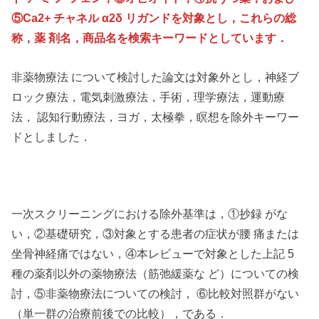
⑤Ca2+ チャネル α2δ リガンドを対象とし，これらの総
称，薬 剤名，商品名を検索キーワードとしています．
非薬物療法 について検討した論文は対象外とし，神経ブ
ロック療法，電気刺激療法，手術，理学療法，運動療
法， 認知行動療法，ヨガ，太極拳，瞑想を除外キーワー
ドとしました．
一次スクリーニングにおける除外基準は，①抄録 がな
い，②基礎研究，③対象とする患者の症状が腰 痛または
坐骨神経痛ではない，④本レビューで対象とした上記 5
種の薬剤以外の薬物療法（筋弛緩薬な ど）についての検
討，⑤非薬物療法についての検討， ⑥比較対照群がない
（単一群の治療前後での比較），である．