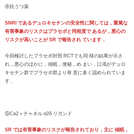
④抗うつ薬
SNRI であるデュロキセチンの安全性に関しては，重篤な
有害事象のリスクはプラセボと同程度で あるが，悪心の
リスクが高いことが SR で報告され ています．
今回検討したプラセボ対照 RCTでも同 様の結果が示さ
れ，悪心のほかに，傾眠，便秘，め まい，口渇がデュロ
キセチン群でプラセボ群より有 意に多く認められていま
す．
⑤Ca2＋チャネル α2δ リガンド
SR では有害事象のリスクが報告されており，主に 傾眠，