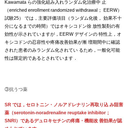
Kawamata らの強化組み入れランダム化治療中 止
（enriched enrollment randomized withdrawal； EERW）
試験25） では，主要評価項目（ランダム化後， 効果不十
分になるまでの時間）ではオキシコドン徐 放性製剤の有
効性が示されていますが，EERW デザインの 特性上，オ
キシコドンの忍容性や疼痛改善効果が漸 増期間中に確認
された患者のみランダム化されてい るため，一般化可能
性は限定的であるとされています．
③抗うつ薬
SR では，セロトニン・ノルアドレナリン再取り込 み阻害
薬（serotonin-noradrenaline reuptake inhibitor；
SNRI）であるデュロキセチンの疼痛・機能改 善効果が認