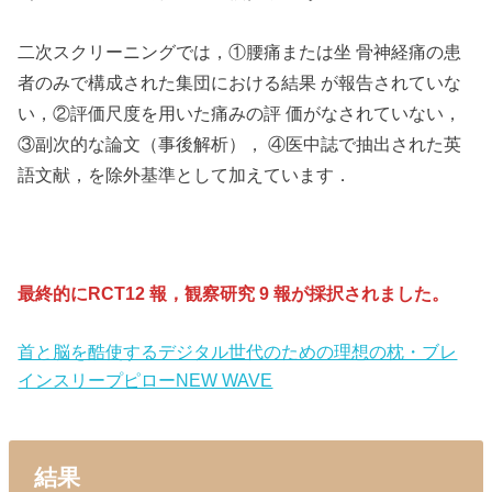
二次スクリーニングでは，①腰痛または坐 骨神経痛の患
者のみで構成された集団における結果 が報告されていな
い，②評価尺度を用いた痛みの評 価がなされていない，
③副次的な論文（事後解析）， ④医中誌で抽出された英
語文献，を除外基準として加えています．
最終的にRCT12 報，観察研究 9 報が採択されました。
首と脳を酷使するデジタル世代のための理想の枕・ブレ
インスリープピローNEW WAVE
結果