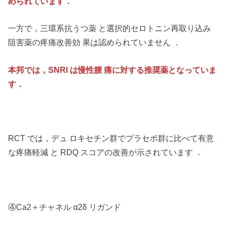
められています．
一方で，三環系抗うつ薬 と選択的セロトニン再取り込み
阻害薬の疼痛改善効 果は認められていません ．
本邦では，SNRI は慢性腰 痛に対する推奨薬となっていま
す．
RCT では，デュ ロキセチン群でプラセボ群に比べて有意
な疼痛軽減 と RDQ スコアの改善が示されています ．
④Ca2＋チャネル α2δ リガンド