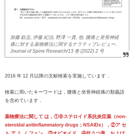
加藤 欽志, 伊藤 紀治, 野澤 一貴, 他. 腰痛と坐骨神経
痛に対する薬物療法に関するナラティブレビュー.
Journal of Spine Research/13 巻 (2022) 2 号
2016 年 12 月以降の文献検索を実施しています．
検索に用いたキーワードは，腰痛と坐骨神経痛の類義語
を含めています．
薬物療法に関して は，①非ステロイド系抗炎症薬（non-
steroidal antiinflammatory drugs；NSAIDs），②ア セ
ト ア ミ ノ フェン，③オピオイド，④抗うつ薬，および