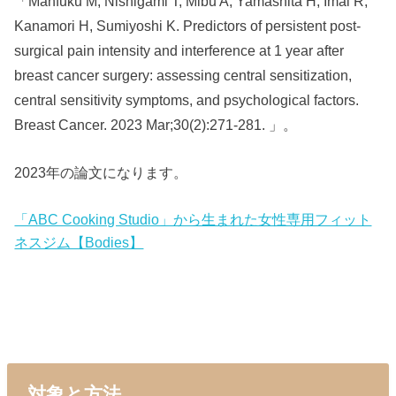
「Manfuku M, Nishigami T, Mibu A, Yamashita H, Imai R,
Kanamori H, Sumiyoshi K. Predictors of persistent post-
surgical pain intensity and interference at 1 year after
breast cancer surgery: assessing central sensitization,
central sensitivity symptoms, and psychological factors.
Breast Cancer. 2023 Mar;30(2):271-281. 」。
2023年の論文になります。
「ABC Cooking Studio」から生まれた女性専用フィット
ネスジム【Bodies】
対象と方法