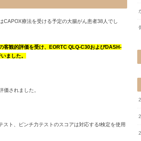
はCAPOX療法を受ける予定の大腸がん患者38人でし
的評価を受け、EORTC QLQ-C30およびDASH-
行いました。
に評価されました。
st、握力テスト、ピンチ力テストのスコアは対応するt検定を使用