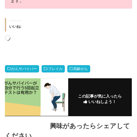
ます。
いいね:
読
み
込
み
中…
がんサバイバー
フレイル
高齢がん
この記事が気に入ったら
いいねしよう！
興味があったらシェアして
ください