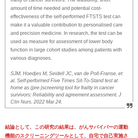
amount of time needed and potential cost-
effectiveness of the self-performed FTSTS test can
make it a valuable contribution to personalised care
and precision medicine. In research, the test can be
used as measure for assessment of lower body
function in large cohort studies among patients with
various diagnoses.
SJM, Hoedjes M, Seidell JC, van de Poll-Franse, et
al. Self-performed Five Times Sit-To-Stand test at
home as (pre-)screening tool for frailty in cancer
survivors: Reliability and agreement assessment. J
Clin Nurs. 2022 Mar 24.
結論として、この研究の結果は、がんサバイバーの運動
機能のスクリーニングツールとして、自宅で自己実施さ