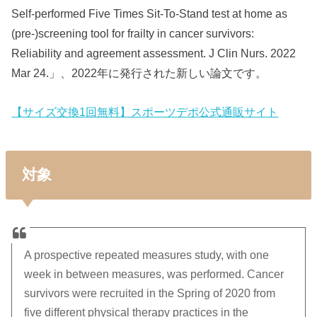
Self-performed Five Times Sit-To-Stand test at home as
(pre-)screening tool for frailty in cancer survivors:
Reliability and agreement assessment. J Clin Nurs. 2022
Mar 24.」、2022年に発行された新しい論文です。
【サイズ交換1回無料】スポーツデポ公式通販サイト
対象
A prospective repeated measures study, with one
week in between measures, was performed. Cancer
survivors were recruited in the Spring of 2020 from
five different physical therapy practices in the