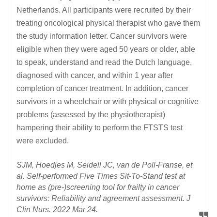
Netherlands. All participants were recruited by their
treating oncological physical therapist who gave them
the study information letter. Cancer survivors were
eligible when they were aged 50 years or older, able
to speak, understand and read the Dutch language,
diagnosed with cancer, and within 1 year after
completion of cancer treatment. In addition, cancer
survivors in a wheelchair or with physical or cognitive
problems (assessed by the physiotherapist)
hampering their ability to perform the FTSTS test
were excluded.
SJM, Hoedjes M, Seidell JC, van de Poll-Franse, et
al. Self-performed Five Times Sit-To-Stand test at
home as (pre-)screening tool for frailty in cancer
survivors: Reliability and agreement assessment. J
Clin Nurs. 2022 Mar 24.