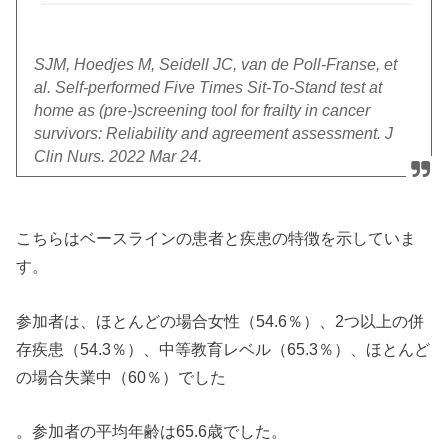
SJM, Hoedjes M, Seidell JC, van de Poll-Franse, et
al. Self-performed Five Times Sit-To-Stand test at
home as (pre-)screening tool for frailty in cancer
survivors: Reliability and agreement assessment. J
Clin Nurs. 2022 Mar 24.
こちらはベースラインの患者と疾患の特徴を示していま
す。
参加者は、ほとんどの場合女性（54.6％）、2つ以上の併
存疾患（54.3％）、中等教育レベル（65.3％）、ほとんど
の場合失業中（60％）でした
。参加者の平均年齢は65.6歳でした。