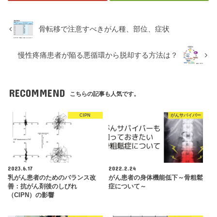
骨転移で注意すべきがん種、部位、症状
慢性疼痛患者が陥る悪循環から脱却する方法は？
RECOMMEND
こちらの記事も人気です。
CIPN
がんサバイバー
2023.6.17
2022.2.24
乳がん患者のためのバランス改
がん患者の身体機能低下～骨粗鬆
善：抗がん剤後のしびれ
症について～
（CIPN）の影響