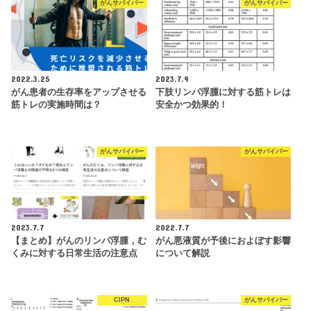
がんサバイバー
がんサバイバー
2022.3.25
2023.7.9
がん患者の生存率をアップさせる
下肢リンパ浮腫に対する筋トレは
筋トレの実施時間は？
安全かつ効果的！
がんサバイバー
がんサバイバー
2023.7.7
2022.7.7
【まとめ】がんのリンパ浮腫，む
がん悪液質が予後におよぼす影響
くみに対する日常生活の注意点
について解説
CIPN
がんサバイバー