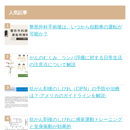
人気記事
整形外科手術後は、いつから自動車の運転が
可能か？
がんのむくみ、リンパ浮腫に対する日常生活
の注意点について解説
抗がん剤後のしびれ（CIPN）の予防や治療
は？-アメリカのガイドラインを解説-
抗がん剤後のしびれに感覚運動トレーニング
と全身振動が効果的