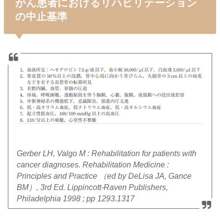
がん患者におけるリハビリテーション
の中止基準
Gerber LH, Valgo M : Rehabilitation for patients with
cancer diagnoses. Rehabilitation Medicine :
Principles and Practice （ed by DeLisa JA, Gance
BM）, 3rd Ed. Lippincott-Raven Publishers,
Philadelphia 1998 ; pp 1293.1317