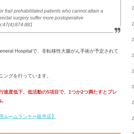
er frail prehabilitated patients who cannot attain a
ectal surgery suffer more postoperative
r;47(4):874-881
ewish General Hospitalで、非転移性大腸がん手術が予定されて
ニングを行っています。
行速度低下、低活動の5項目で、1つか2つ満たすとプレ
ね。
用ルームランナー販売店】