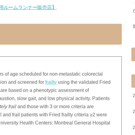
用ルームランナー販売店】
rs of age scheduled for non-metastatic colorectal
sion and screened for
frailty
using the validated Fried
eria are based on a phenotypic assessment of
stion, slow gait, and low physical activity. Patients
ely frail
and those with 3 or more criteria are
il and frail patients with Fried frailty criteria ≥2 were
 University Health Centers: Montreal General Hospital