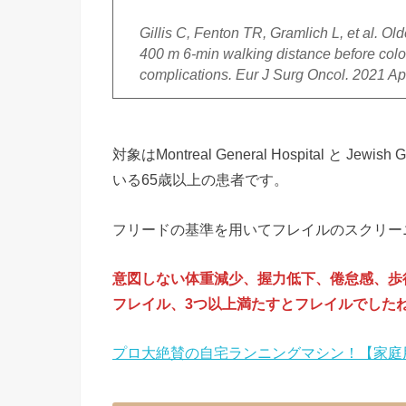
Gillis C, Fenton TR, Gramlich L, et al. Old
400 m 6-min walking distance before color
complications. Eur J Surg Oncol. 2021 Ap
対象はMontreal General Hospital と J
いる65歳以上の患者です。
フリードの基準を用いてフレイルのスクリー
意図しない体重減少、握力低下、倦怠感、歩
フレイル、3つ以上満たすとフレイルでした
プロ大絶賛の自宅ランニングマシン！【家庭