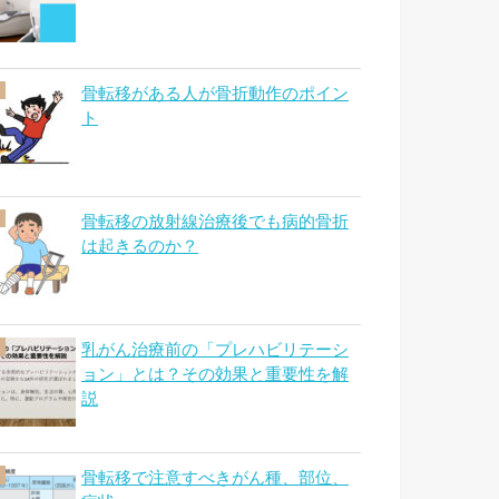
骨転移がある人が骨折動作のポイン
ト
骨転移の放射線治療後でも病的骨折
は起きるのか？
乳がん治療前の「プレハビリテーシ
ョン」とは？その効果と重要性を解
説
骨転移で注意すべきがん種、部位、