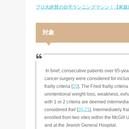
プロ大絶賛の自宅ランニングマシン！【家庭
対象
In brief, consecutive patients over 65-yea
cancer surgery were considered for inclu
frailty criteria [
20
]. The Fried frailty crit
unintentional weight loss, weakness, exhau
with 1 or 2 criteria are deemed
intermediat
considered
frail
[
20
,
21
]. Intermediately fra
enrolled from two sites within the McGill
and at the Jewish General Hospital.