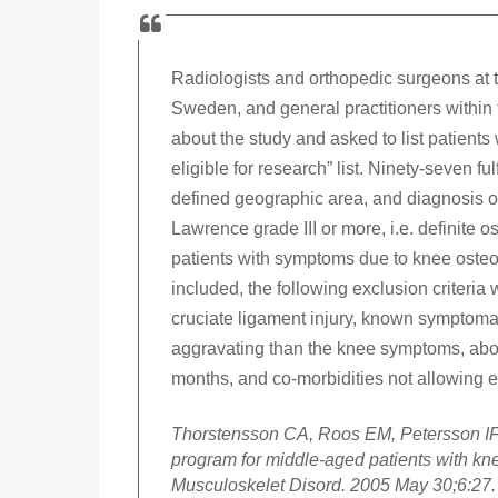
Radiologists and orthopedic surgeons at 
Sweden, and general practitioners within 
about the study and asked to list patients 
eligible for research” list. Ninety-seven ful
defined geographic area, and diagnosis of
Lawrence grade III or more, i.e. definite 
patients with symptoms due to knee osteoar
included, the following exclusion criteria
cruciate ligament injury, known symptomat
aggravating than the knee symptoms, abo
months, and co-morbidities not allowing e
Thorstensson CA, Roos EM, Petersson IF, 
program for middle-aged patients with kne
Musculoskelet Disord. 2005 May 30;6:27.