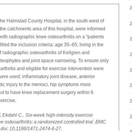
the Halmstad County Hospital, in the south-west of
the catchments area of this hospital, were informed
with radiographic knee osteoarthritis on a “patients
filled the inclusion criteria: age 35–65, living in the
 radiographic osteoarthritis of Kellgren and
osteophytes and joint space narrowing. To ensure only
thritis and eligible for exercise intervention were
 were used: inflammatory joint disease, anterior
ic injury to the menisci, hip symptoms more
ut to have knee replacement surgery within 6
xercise.
Ekdahl C.. Six-week high-intensity exercise
e osteoarthritis: a randomized controlled trial .BMC
 doi: 10.1186/1471-2474-6-27.