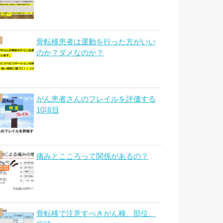
骨転移患者は運動を行った方がいい
のか？ダメなのか？
がん患者さんのフレイルを評価する
10項目
痛みとこころって関係があるの？
骨転移で注意すべきがん種、部位、