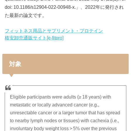
doi: 10.1186/s12904-022-00948-x.」、2022年に発行され
た最新の論文です。
フィットネス用品とサプリメント・プロテイン
格安卸売通販サイト[e-fitpro]
対象
Eligible participants were adults (≥ 18 years) with
metastatic or locally advanced cancer (e.g.,
unresectable cancer or a larger tumor that has spread
to nearby lymph nodes or tissues) with cachexia (i.e.,
involuntary body weight loss > 5% over the previous