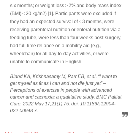
six months; or weight loss > 2% and body mass index
(BMI) < 20 kg/m2) [1]. Participants were excluded if
they had an expected survival of < 3 months, were
receiving parenteral nutrition or enteral nutrition via a
feeding tube, were less than four weeks post-surgery,
had full-time reliance on a mobility aid (e.g.,
wheelchair) for all day-to-day activities, or were
unable to communicate in English.
Bland KA, Krishnasamy M, Parr EB, et al. “I want to
get myself as fit as I can and not die just yet” –
Perceptions of exercise in people with advanced
cancer and cachexia: a qualitative study. BMC Palliat
Care. 2022 May 17;21(1):75. doi: 10.1186/s12904-
022-00948-x.