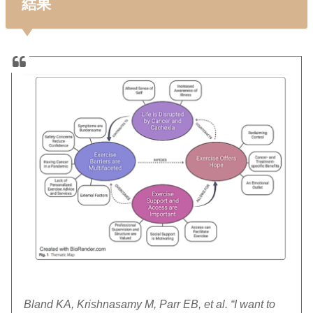
結果
Bland KA, Krishnasamy M, Parr EB, et al. “I want to