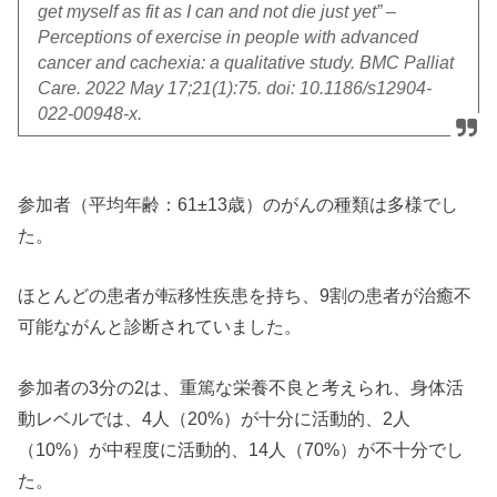
get myself as fit as I can and not die just yet” –
Perceptions of exercise in people with advanced
cancer and cachexia: a qualitative study. BMC Palliat
Care. 2022 May 17;21(1):75. doi: 10.1186/s12904-
022-00948-x.
参加者（平均年齢：61±13歳）のがんの種類は多様でし
た。
ほとんどの患者が転移性疾患を持ち、9割の患者が治癒不
可能ながんと診断されていました。
参加者の3分の2は、重篤な栄養不良と考えられ、身体活
動レベルでは、4人（20%）が十分に活動的、2人
（10%）が中程度に活動的、14人（70%）が不十分でし
た。