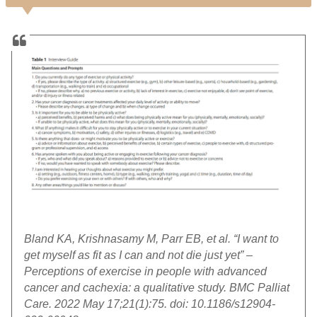
Bland KA, Krishnasamy M, Parr EB, et al. “I want to
get myself as fit as I can and not die just yet” –
Perceptions of exercise in people with advanced
cancer and cachexia: a qualitative study. BMC Palliat
Care. 2022 May 17;21(1):75. doi: 10.1186/s12904-