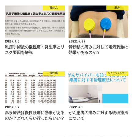
乳がん
痛み
2024.7.8
2022.4.27
乳房手術後の慢性痛：発生率とリ
骨転移の痛みに対して電気刺激は
スク要因を解説
効果があるのか？
慢性痛
がんサバイバー
2023.6.4
2022.3.2
温泉療法は慢性腰痛に効果がある
がん患者の痛みに対する物理療法
のか？どれくらい行ったらいい？
について