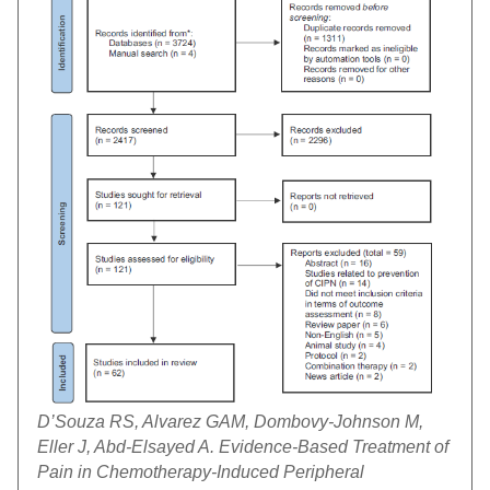
D’Souza RS, Alvarez GAM, Dombovy-Johnson M,
Eller J, Abd-Elsayed A. Evidence-Based Treatment of
Pain in Chemotherapy-Induced Peripheral