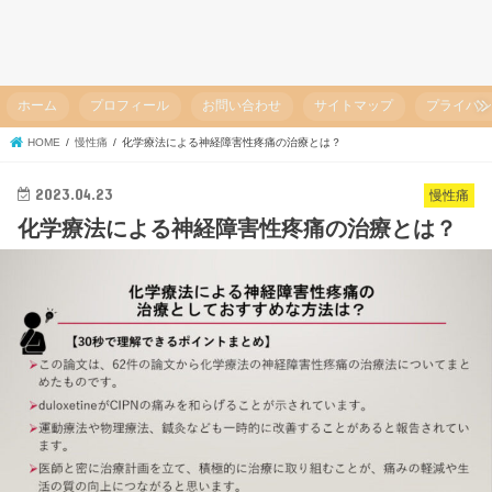
ホーム
プロフィール
お問い合わせ
サイトマップ
プライバ
HOME
慢性痛
化学療法による神経障害性疼痛の治療とは？
2023.04.23
慢性痛
化学療法による神経障害性疼痛の治療とは？